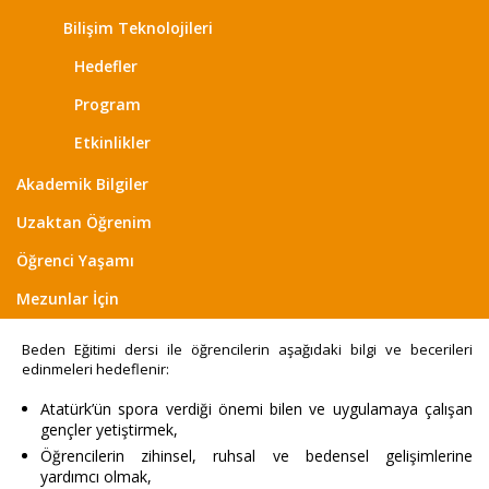
Bilişim Teknolojileri
Hedefler
Program
Etkinlikler
Akademik Bilgiler
Uzaktan Öğrenim
Öğrenci Yaşamı
Mezunlar İçin
Beden Eğitimi dersi ile öğrencilerin aşağıdaki bilgi ve becerileri
edinmeleri hedeflenir:
Atatürk’ün spora verdiği önemi bilen ve uygulamaya çalışan
gençler yetiştirmek,
Öğrencilerin zihinsel, ruhsal ve bedensel gelişimlerine
yardımcı olmak,