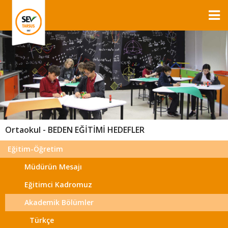
Ortaokul - BEDEN EĞİTİMİ HEDEFLER
Eğitim-Öğretim
Müdürün Mesajı
Eğitimci Kadromuz
Akademik Bölümler
Türkçe