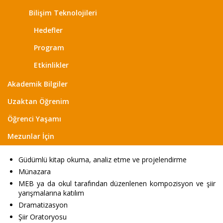
Bilişim Teknolojileri
Hedefler
Program
Etkinlikler
Akademik Bilgiler
Uzaktan Öğrenim
Öğrenci Yaşamı
Mezunlar İçin
Güdümlü kitap okuma, analiz etme ve projelendirme
Münazara
MEB ya da okul tarafından düzenlenen kompozisyon ve şiir
yarışmalarına katılım
Dramatizasyon
Şiir Oratoryosu