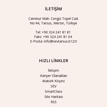
İLETİŞİM
Caminur Mah. Cengiz Topel Cad.
No:44, Tarsus, Mersin, Türkiye
Tel:
+90 324 241 81 81
Faks:
+90 324 241 81 04
E-Posta:
info@sevtarsus.k12.tr
HIZLI LİNKLER
İletişim
Kariyer Olanakları
Atatürk Köşesi
SEV
SmartClass
Site Haritası
RSS