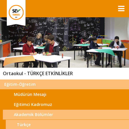
Ortaokul - TÜRKÇE ETKİNLİKLER
Eğitim-Öğretim
Müdürün Mesajı
Eğitimci Kadromuz
Akademik Bölümler
Türkçe