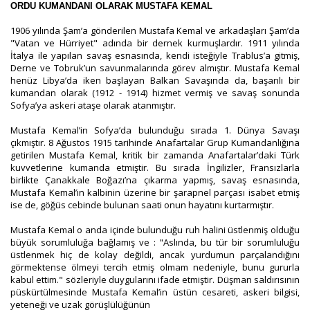
ORDU KUMANDANI OLARAK MUSTAFA KEMAL
1906 yılında Şam’a gönderilen Mustafa Kemal ve arkadaşları Şam’da
"Vatan ve Hürriyet" adında bir dernek kurmuşlardır. 1911 yılında
İtalya ile yapılan savaş esnasında, kendi isteğiyle Trablus’a gitmiş,
Derne ve Tobruk’un savunmalarında görev almıştır. Mustafa Kemal
henüz Libya’da iken başlayan Balkan Savaşında da, başarılı bir
kumandan olarak (1912 - 1914) hizmet vermiş ve savaş sonunda
Sofya’ya askeri ataşe olarak atanmıştır.
Mustafa Kemal’in Sofya’da bulunduğu sırada 1. Dünya Savaşı
çıkmıştır. 8 Ağustos 1915 tarihinde Anafartalar Grup Kumandanlığına
getirilen Mustafa Kemal, kritik bir zamanda Anafartalar’daki Türk
kuvvetlerine kumanda etmiştir. Bu sırada İngilizler, Fransızlarla
birlikte Çanakkale Boğazı’na çıkarma yapmış, savaş esnasında,
Mustafa Kemal’in kalbinin üzerine bir şarapnel parçası isabet etmiş
ise de, göğüs cebinde bulunan saati onun hayatını kurtarmıştır.
Mustafa Kemal o anda içinde bulunduğu ruh halini üstlenmiş olduğu
büyük sorumluluğa bağlamış ve : "Aslında, bu tür bir sorumluluğu
üstlenmek hiç de kolay değildi, ancak yurdumun parçalandığını
görmektense ölmeyi tercih etmiş olmam nedeniyle, bunu gururla
kabul ettim." sözleriyle duygularını ifade etmiştir. Düşman saldırısının
püskürtülmesinde Mustafa Kemal’in üstün cesareti, askeri bilgisi,
yeteneği ve uzak görüşlülüğünün