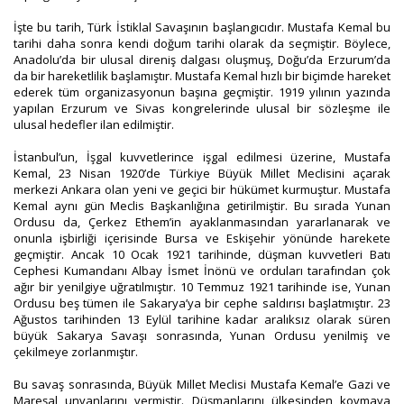
İşte bu tarih, Türk İstiklal Savaşının başlangıcıdır. Mustafa Kemal bu
tarihi daha sonra kendi doğum tarihi olarak da seçmiştir. Böylece,
Anadolu’da bir ulusal direniş dalgası oluşmuş, Doğu’da Erzurum’da
da bir hareketlilik başlamıştır. Mustafa Kemal hızlı bir biçimde hareket
ederek tüm organizasyonun başına geçmiştir. 1919 yılının yazında
yapılan Erzurum ve Sivas kongrelerinde ulusal bir sözleşme ile
ulusal hedefler ilan edilmiştir.
İstanbul’un, İşgal kuvvetlerince işgal edilmesi üzerine, Mustafa
Kemal, 23 Nisan 1920’de Türkiye Büyük Millet Meclisini açarak
merkezi Ankara olan yeni ve geçici bir hükümet kurmuştur. Mustafa
Kemal aynı gün Meclis Başkanlığına getirilmiştir. Bu sırada Yunan
Ordusu da, Çerkez Ethem’in ayaklanmasından yararlanarak ve
onunla işbirliği içerisinde Bursa ve Eskişehir yönünde harekete
geçmiştir. Ancak 10 Ocak 1921 tarihinde, düşman kuvvetleri Batı
Cephesi Kumandanı Albay İsmet İnönü ve orduları tarafından çok
ağır bir yenilgiye uğratılmıştır. 10 Temmuz 1921 tarihinde ise, Yunan
Ordusu beş tümen ile Sakarya’ya bir cephe saldırısı başlatmıştır. 23
Ağustos tarihinden 13 Eylül tarihine kadar aralıksız olarak süren
büyük Sakarya Savaşı sonrasında, Yunan Ordusu yenilmiş ve
çekilmeye zorlanmıştır.
Bu savaş sonrasında, Büyük Millet Meclisi Mustafa Kemal’e Gazi ve
Mareşal unvanlarını vermiştir. Düşmanlarını ülkesinden kovmaya