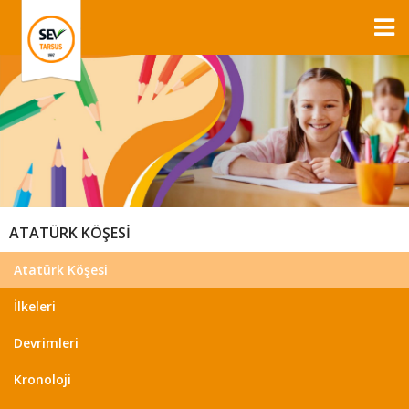
ATATÜRK KÖŞESİ
Atatürk Köşesi
İlkeleri
Devrimleri
Kronoloji