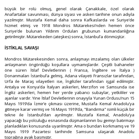
büyük bir rolü olmuş, genel olarak Çanakkale, özel olarak
Anafartalar savunması, dünya siyasi ve askeri tarihine onun adıyla
yazılmıştır. Mustafa Kemal daha sonra Kafkaslarda ve Suriye’de
hizmet etmiş ve 1918 Mondros Mütarekesi’nden hemen önce
Suriye’de bulunan Yıldırım Orduları grubunun kumandanlığına
getirilmiştir. Mütarekeden (ateşkes) sonra, İstanbul’a dönmüştür.
İSTİKLAL SAVAŞI
Mondros Mütarekesinden sonra, anlaşmayı imzalamış olan ülkeler
anlaşmanın öngördüğü koşullara uymamışlardır. Çeşitli bahaneler
öne süren İtilaf Devletlerinin ( Fransa, İngiltere ve İtalya )
Donanmaları İstanbul’a gelmiş, Adana vilayeti Fransızlar tarafından,
Urfa ile Maraş vilayetleri ise, İngilizler tarafından işgal edilmiştir.
Antalya ve Konya’da İtalyan askerleri, Merzifon ve Samsunda ise
İngiliz askerleri, hemen her yerde yabancı subaylar, yetkililer ve
ajanlar vardır. Yine İtilaf Devletlerinin onayıyla Yunan Ordusu’nun 15
Mayıs 1919’da İzmir’e çıkması üzerine, Mustafa Kemal Anadolu’ya
gitmeye karar vermiş ve 16 Mayıs 1919’da, "Bandırma" isimli küçük bir
tekne ile İstanbul’dan ayrılmıştır. Mustafa Kemal, Anadolu’ya
yapacağı bu yolculuğu esnasında düşmanlarının bu gemiyi batırmayı
planladıkları konusunda uyarılmıştır. Ama o bundan korkmamış ve 19
Mayıs 1919 Pazartesi tarihinde Samsuna ulaşarak Anadolu
toprağına ayak basmıştır.