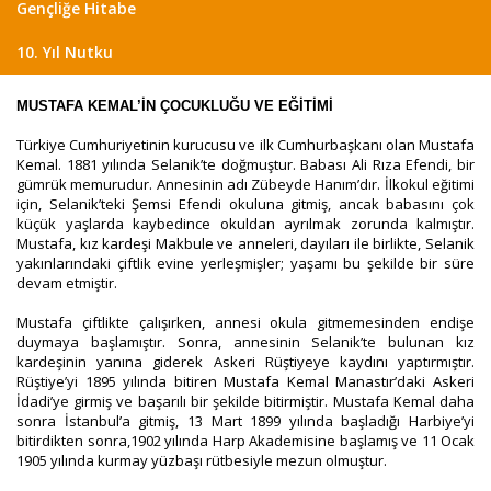
Gençliğe Hitabe
10. Yıl Nutku
MUSTAFA KEMAL’İN ÇOCUKLUĞU VE EĞİTİMİ
Türkiye Cumhuriyetinin kurucusu ve ilk Cumhurbaşkanı olan Mustafa
Kemal. 1881 yılında Selanik’te doğmuştur. Babası Ali Rıza Efendi, bir
gümrük memurudur. Annesinin adı Zübeyde Hanım’dır. İlkokul eğitimi
için, Selanik’teki Şemsi Efendi okuluna gitmiş, ancak babasını çok
küçük yaşlarda kaybedince okuldan ayrılmak zorunda kalmıştır.
Mustafa, kız kardeşi Makbule ve anneleri, dayıları ile birlikte, Selanik
yakınlarındaki çiftlik evine yerleşmişler; yaşamı bu şekilde bir süre
devam etmiştir.
Mustafa çiftlikte çalışırken, annesi okula gitmemesinden endişe
duymaya başlamıştır. Sonra, annesinin Selanik’te bulunan kız
kardeşinin yanına giderek Askeri Rüştiyeye kaydını yaptırmıştır.
Rüştiye’yi 1895 yılında bitiren Mustafa Kemal Manastır’daki Askeri
İdadi’ye girmiş ve başarılı bir şekilde bitirmiştir. Mustafa Kemal daha
sonra İstanbul’a gitmiş, 13 Mart 1899 yılında başladığı Harbiye’yi
bitirdikten sonra,1902 yılında Harp Akademisine başlamış ve 11 Ocak
1905 yılında kurmay yüzbaşı rütbesiyle mezun olmuştur.