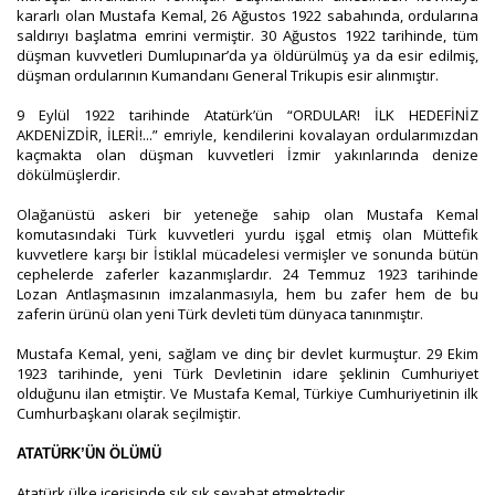
kararlı olan Mustafa Kemal, 26 Ağustos 1922 sabahında, ordularına
saldırıyı başlatma emrini vermiştir. 30 Ağustos 1922 tarihinde, tüm
düşman kuvvetleri Dumlupınar’da ya öldürülmüş ya da esir edilmiş,
düşman ordularının Kumandanı General Trikupis esir alınmıştır.
9 Eylül 1922 tarihinde Atatürk’ün “ORDULAR! İLK HEDEFİNİZ
AKDENİZDİR, İLERİ!...” emriyle, kendilerini kovalayan ordularımızdan
kaçmakta olan düşman kuvvetleri İzmir yakınlarında denize
dökülmüşlerdir.
Olağanüstü askeri bir yeteneğe sahip olan Mustafa Kemal
komutasındaki Türk kuvvetleri yurdu işgal etmiş olan Müttefik
kuvvetlere karşı bir İstiklal mücadelesi vermişler ve sonunda bütün
cephelerde zaferler kazanmışlardır. 24 Temmuz 1923 tarihinde
Lozan Antlaşmasının imzalanmasıyla, hem bu zafer hem de bu
zaferin ürünü olan yeni Türk devleti tüm dünyaca tanınmıştır.
Mustafa Kemal, yeni, sağlam ve dinç bir devlet kurmuştur. 29 Ekim
1923 tarihinde, yeni Türk Devletinin idare şeklinin Cumhuriyet
olduğunu ilan etmiştir. Ve Mustafa Kemal, Türkiye Cumhuriyetinin ilk
Cumhurbaşkanı olarak seçilmiştir.
ATATÜRK’ÜN ÖLÜMÜ
Atatürk ülke içerisinde sık sık seyahat etmektedir.