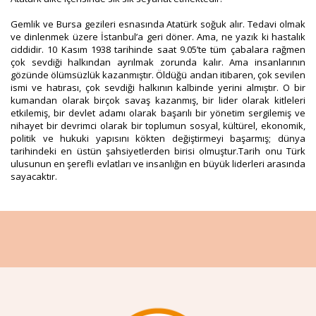
Gemlik ve Bursa gezileri esnasında Atatürk soğuk alır. Tedavi olmak
ve dinlenmek üzere İstanbul’a geri döner. Ama, ne yazık ki hastalık
ciddidir. 10 Kasım 1938 tarihinde saat 9.05’te tüm çabalara rağmen
çok sevdiği halkından ayrılmak zorunda kalır. Ama insanlarının
gözünde ölümsüzlük kazanmıştır. Öldüğü andan itibaren, çok sevilen
ismi ve hatırası, çok sevdiği halkının kalbinde yerini almıştır. O bir
kumandan olarak birçok savaş kazanmış, bir lider olarak kitleleri
etkilemiş, bir devlet adamı olarak başarılı bir yönetim sergilemiş ve
nihayet bir devrimci olarak bir toplumun sosyal, kültürel, ekonomik,
politik ve hukuki yapısını kökten değiştirmeyi başarmış; dünya
tarihindeki en üstün şahsiyetlerden birisi olmuştur.Tarih onu Türk
ulusunun en şerefli evlatları ve insanlığın en büyük liderleri arasında
sayacaktır.