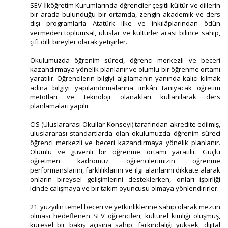
SEV İlköğretim Kurumlarında öğrenciler çeşitli kültür ve dillerin
bir arada bulunduğu bir ortamda, zengin akademik ve ders
dışı programlarla Atatürk ilke ve inkılâplarından ödün
vermeden toplumsal, uluslar ve kültürler arası bilince sahip,
çift dilli bireyler olarak yetişirler.
Okulumuzda öğrenim süreci, öğrenci merkezli ve beceri
kazandırmaya yönelik planlanır ve olumlu bir öğrenme ortamı
yaratılır. Öğrencilerin bilgiyi algılamanın yanında kalıcı kılmak
adına bilgiyi yapılandırmalarına imkân tanıyacak öğretim
metotları ve teknoloji olanakları kullanılarak ders
planlamaları yapılır.
CIS (Uluslararası Okullar Konseyi) tarafından akredite edilmiş,
uluslararası standartlarda olan okulumuzda öğrenim süreci
öğrenci merkezli ve beceri kazandırmaya yönelik planlanır.
Olumlu ve güvenli bir öğrenme ortamı yaratılır. Güçlü
öğretmen kadromuz öğrencilerimizin öğrenme
performanslarını, farklılıklarını ve ilgi alanlarını dikkate alarak
onların bireysel gelişimlerini desteklerken, onları işbirliği
içinde çalışmaya ve bir takım oyuncusu olmaya yönlendirirler.
21. yüzyılın temel beceri ve yetkinliklerine sahip olarak mezun
olması hedeflenen SEV öğrencileri; kültürel kimliği oluşmuş,
küresel bir bakış açısına sahip, farkındalığı yüksek, dijital