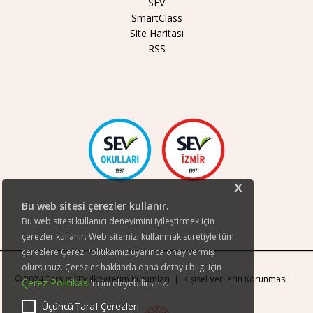
SEV
SmartClass
Site Haritası
RSS
x
Bu web sitesi çerezler kullanır.
Bu web sitesi kullanıcı deneyimini iyileştirmek için
çerezler kullanır. Web sitemizi kullanmak suretiyle tüm
çerezlere Çerez Politikamız uyarınca onay vermiş
olursunuz. Çerezler hakkında daha detaylı bilgi için
© 2024 Tarsus SEV İlköğretim Kurumları |
Kişisel Verilerin Korunması
Çerez Politikası
'nı inceleyebilirsiniz.
Üçüncü Taraf Çerezleri