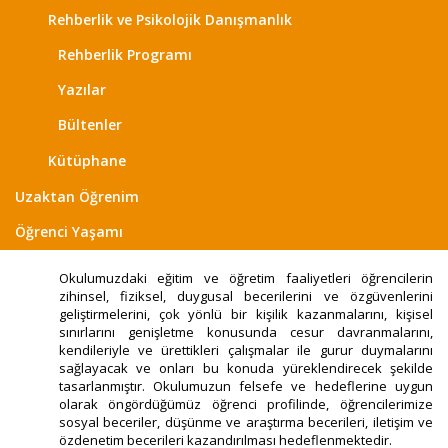
Rehberlik ve Psikolojik Danışmanlık
Rehberlik Programı
Yazılar
Bültenler
Kütüphane
Uzaktan Öğrenim
Öğrenci Yaşamı
Okulumuzdaki eğitim ve öğretim faaliyetleri öğrencilerin
zihinsel, fiziksel, duygusal becerilerini ve özgüvenlerini
geliştirmelerini, çok yönlü bir kişilik kazanmalarını, kişisel
sınırlarını genişletme konusunda cesur davranmalarını,
kendileriyle ve ürettikleri çalışmalar ile gurur duymalarını
sağlayacak ve onları bu konuda yüreklendirecek şekilde
tasarlanmıştır. Okulumuzun felsefe ve hedeflerine uygun
olarak öngördüğümüz öğrenci profilinde, öğrencilerimize
sosyal beceriler, düşünme ve araştırma becerileri, iletişim ve
özdenetim becerileri kazandırılması hedeflenmektedir.