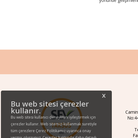
yönünde gelişimleri
x
Bu web sitesi çerezler
kullanır.
Camin
Bu web sitesi kullanıcı deneyimini iyileştirmek için
No:44
çerezler kullanır. Web sitemizi kullanmak suretiyle
T
tüm çerezlere Çerez Politikamız uyarınca onay
Fa
vermiş olursunuz. Çerezler hakkında daha detaylı