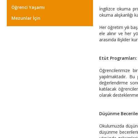
Öğrenci Yaşamı
İngilizce okuma pro
okuma alışkanlığı k
Mezunlar İçin
Her öğretim yılı başı
ele alınır ve her yö
arasında ilişkiler 
Etüt Programları:
Öğrencilerimize bi
yapılmaktadır. Bu 
değerlendirme sonu
katılacak öğrencil
olarak desteklenme
Düşünme Beceriler
Okulumuzda düşünme 
düşünme becerilerin