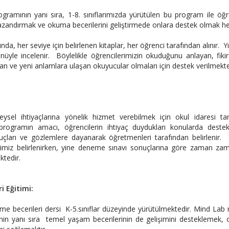
gramının yanı sıra, 1-8. sınıflarımızda yürütülen bu program ile öğr
azandırmak ve okuma becerilerini geliştirmede onlara destek olmak h
nda, her seviye için belirlenen kitaplar, her öğrenci tarafından alınır. Yı
nüyle incelenir. Böylelikle öğrencilerimizin okuduğunu anlayan, fikir ü
kuran ve yeni anlamlara ulaşan okuyucular olmaları için destek verilmek
reysel ihtiyaçlarına yönelik hizmet verebilmek için okul idaresi t
programın amacı, öğrencilerin ihtiyaç duydukları konularda deste
çları ve gözlemlere dayanarak öğretmenleri tarafından belirlenir
erimiz belirlenirken, yine deneme sınavı sonuçlarına göre zaman za
ktedir.
i Eğitimi:
becerileri dersi K-5.sınıflar düzeyinde yürütülmektedir. Mind Lab me
in yanı sıra temel yaşam becerilerinin de gelişimini desteklemek, onla