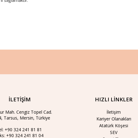
ni sağlamaktır.
İLETİŞİM
HIZLI LİNKLER
ur Mah. Cengiz Topel Cad.
İletişim
, Tarsus, Mersin, Türkiye
Kariyer Olanakları
Atatürk Köşesi
el:
+90 324 241 81 81
SEV
ks:
+90 324 241 81 04