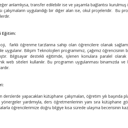
i eğer anlamlıysa, transfer edilebilir ise ve yaşamla bağlantısı kurulmuş 
ası çalışmaların uygulandığı bir diğer alan ise, okul projeleridir. Bu pr
lerdir.
li Eğitim:
i, farklı öğrenme tarzlarına sahip olan öğrencilere olanak sağlamak 
 ile uygulanır. Bilişim Teknolojileri programımız, çağımız öğrencisinin
ıştır. Bilgisayar destekli eğitimde, işlenen konulara paralel olarak
mik web siteleri kullanılır. Bu programın uygulanması binamızda ve 
vardır.
i:
m derslerde yapacakları kütüphane çalışmaları, öğretim yılı başında pl
ı yönergeler yardımıyla, ders öğretmenlerinin yanı sıra kütüphane gö
alarla öğrencilerimize doğru bilgiye kısa sürede ulaşma becerisinin kaz