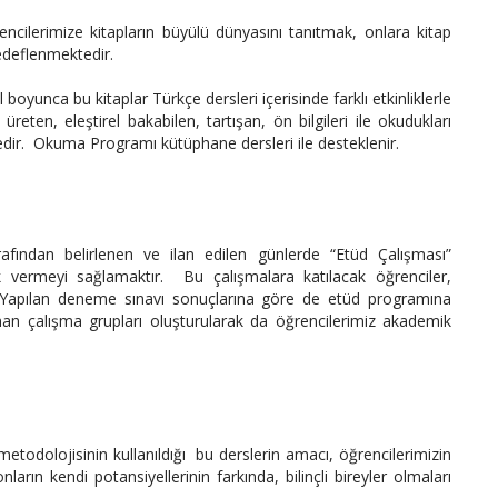
encilerimize kitapların büyülü dünyasını tanıtmak, onlara kitap
edeflenmektedir.
l boyunca bu kitaplar Türkçe dersleri içerisinde farklı etkinliklerle
reten, eleştirel bakabilen, tartışan, ön bilgileri ile okudukları
tedir. Okuma Programı kütüphane dersleri ile desteklenir.
arafından belirlenen ve ilan edilen günlerde “Etüd Çalışması”
k vermeyi sağlamaktır. Bu çalışmalara katılacak öğrenciler,
. Yapılan deneme sınavı sonuçlarına göre de etüd programına
man çalışma grupları oluşturularak da öğrencilerimiz akademik
todolojisinin kullanıldığı bu derslerin amacı, öğrencilerimizin
rın kendi potansiyellerinin farkında, bilinçli bireyler olmaları