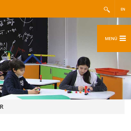
EN
MENÜ
AR