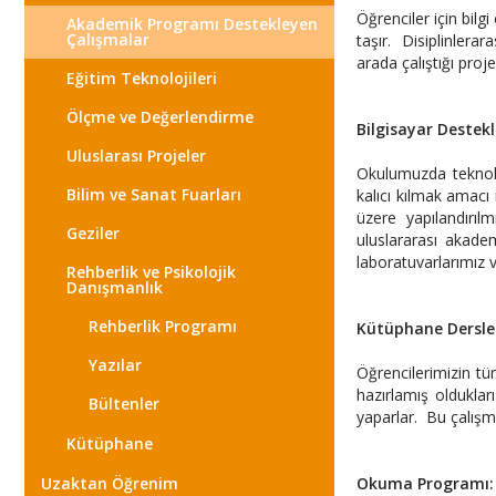
Öğrenciler için bilg
Akademik Programı Destekleyen
Çalışmalar
taşır. Disiplinlerar
arada çalıştığı proje
Eğitim Teknolojileri
Ölçme ve Değerlendirme
Bilgisayar Destek
Uluslarası Projeler
Okulumuzda teknoloj
Bilim ve Sanat Fuarları
kalıcı kılmak amacı
üzere yapılandırılm
Geziler
uluslararası akade
laboratuvarlarımız 
Rehberlik ve Psikolojik
Danışmanlık
Rehberlik Programı
Kütüphane Dersler
Yazılar
Öğrencilerimizin tü
hazırlamış olduklar
Bültenler
yaparlar. Bu çalışm
Kütüphane
Uzaktan Öğrenim
Okuma Programı: