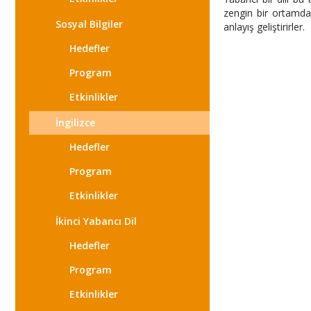
zengin bir ortamda 
Sosyal Bilgiler
anlayış geliştirirler.
Hedefler
Program
Etkinlikler
İngilizce
Hedefler
Program
Etkinlikler
İkinci Yabancı Dil
Hedefler
Program
Etkinlikler