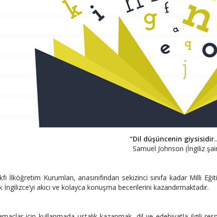
“Dil düşüncenin giysisidir..
Samuel Johnson (İngiliz şai
kfı İlköğretim Kurumları, anasınıfından sekizinci sınıfa kadar Milli E
 İngilizce’yi akıcı ve kolayca konuşma becerilerini kazandırmaktadır.
 amaçlar için kullanmada ustalık kazanmak, dil ve edebiyatla ilgili res