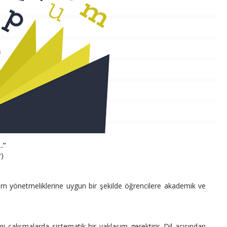
.”
r)
ğitim yönetmeliklerine uygun bir şekilde öğrencilere akademik ve
mi çalışmalarda sistematik bir yaklaşım gerektirir. Dil açısından