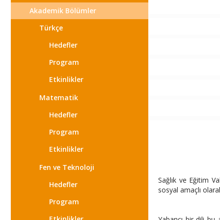
Akademik Bölümler
Türkçe
Hedefler
Program
Etkinlikler
Matematik
Hedefler
Program
Etkinlikler
Fen ve Teknoloji
Sağlık ve Eğitim Va
Hedefler
sosyal amaçlı olarak
Program
Etkinlikler
Yabancı bir dili bu