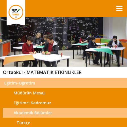
Ortaokul - MATEMATİK ETKİNLİKLER
Eğitim-Öğretim
Müdürün Mesajı
Eğitimci Kadromuz
Akademik Bölümler
Türkçe