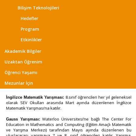
Bilişim Teknolojileri
Hedefler
Program
Etkinlikler
Akademik Bilgiler
Uzaktan Öğrenim
Öğrenci Yaşamı
Mezunlar İçin
8.sınıf öğrencileri her yıl geleneksel
İngilizce Matematik Yarışması:
olarak SEV Okulları arasında Mart ayında düzenlenen İngilizce
Matematik Yarışması’na katılır.
Waterloo Üniversitesi’ne bağlı The Center For
Gauss Yarışması:
Education in Mathematics and Computing (Eğitim Amaçlı Matematik
ve Yarışma Merkezi) tarafından Mayıs ayında düzenlenen bu
uluslararası yarışmaya 7 ve 8. sınıf öğrencileri katılır. Yarışma,