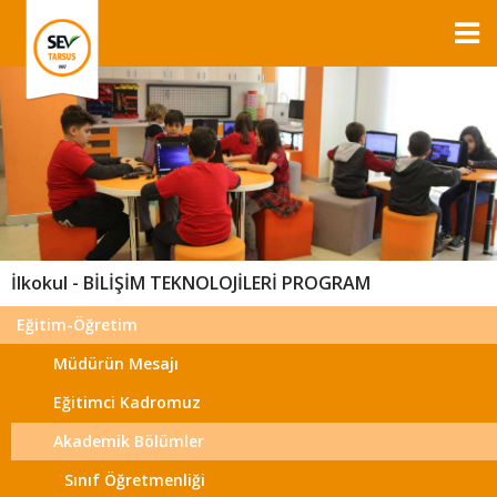
İlkokul - BİLİŞİM TEKNOLOJİLERİ PROGRAM
Eğitim-Öğretim
Müdürün Mesajı
Eğitimci Kadromuz
Akademik Bölümler
Sınıf Öğretmenliği