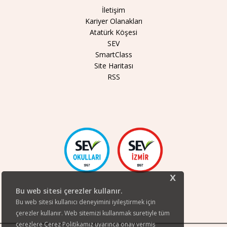
İletişim
Kariyer Olanakları
Atatürk Köşesi
SEV
SmartClass
Site Haritası
RSS
x
Bu web sitesi çerezler kullanır.
Bu web sitesi kullanıcı deneyimini iyileştirmek için
çerezler kullanır. Web sitemizi kullanmak suretiyle tüm
çerezlere Çerez Politikamız uyarınca onay vermiş