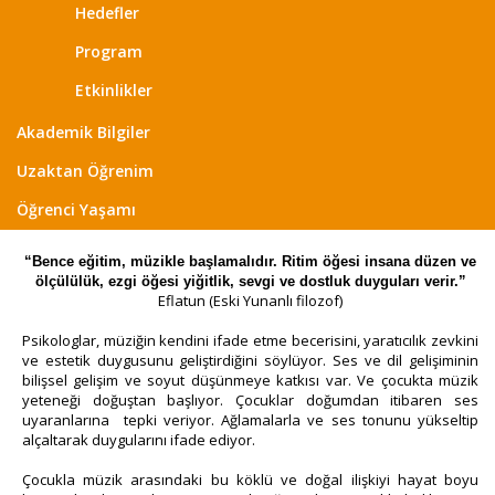
Hedefler
Program
Etkinlikler
Akademik Bilgiler
Uzaktan Öğrenim
Öğrenci Yaşamı
“Bence eğitim, müzikle başlamalıdır. Ritim öğesi insana düzen ve
ölçülülük, ezgi öğesi yiğitlik, sevgi ve dostluk duyguları verir.”
Eflatun (Eski Yunanlı filozof)
Psikologlar, müziğin kendini ifade etme becerisini, yaratıcılık zevkini
ve estetik duygusunu geliştirdiğini söylüyor. Ses ve dil gelişiminin
bilişsel gelişim ve soyut düşünmeye katkısı var. Ve çocukta müzik
yeteneği doğuştan başlıyor. Çocuklar doğumdan itibaren ses
uyaranlarına tepki veriyor. Ağlamalarla ve ses tonunu yükseltip
alçaltarak duygularını ifade ediyor.
Çocukla müzik arasındaki bu köklü ve doğal ilişkiyi hayat boyu