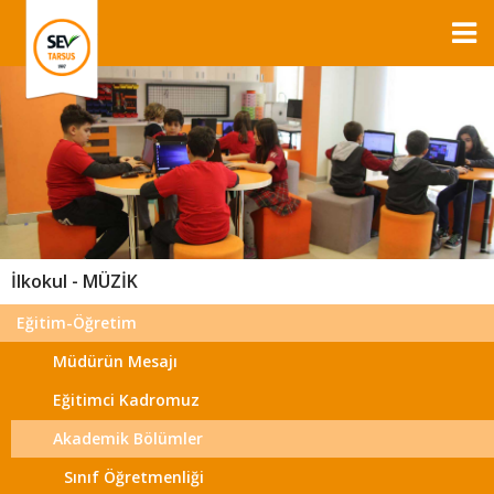
İlkokul - MÜZİK
Eğitim-Öğretim
Müdürün Mesajı
Eğitimci Kadromuz
Akademik Bölümler
Sınıf Öğretmenliği