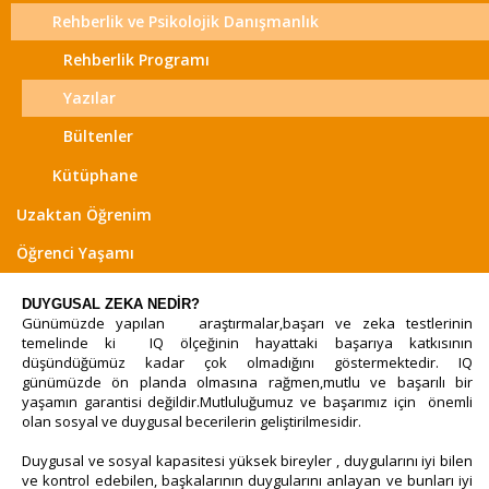
Rehberlik ve Psikolojik Danışmanlık
Rehberlik Programı
Yazılar
Bültenler
Kütüphane
Uzaktan Öğrenim
Öğrenci Yaşamı
DUYGUSAL ZEKA NEDİR?
Günümüzde yapılan araştırmalar,başarı ve zeka testlerinin
temelinde ki IQ ölçeğinin hayattaki başarıya katkısının
düşündüğümüz kadar çok olmadığını göstermektedir. IQ
günümüzde ön planda olmasına rağmen,mutlu ve başarılı bir
yaşamın garantisi değildir.Mutluluğumuz ve başarımız için önemli
olan sosyal ve duygusal becerilerin geliştirilmesidir.
Duygusal ve sosyal kapasitesi yüksek bireyler , duygularını iyi bilen
ve kontrol edebilen, başkalarının duygularını anlayan ve bunları iyi