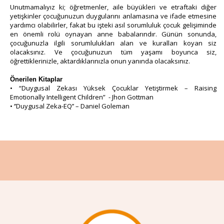
Unutmamalıyız ki; öğretmenler, aile büyükleri ve etraftaki diğer
yetişkinler çocuğunuzun duygularını anlamasına ve ifade etmesine
yardımcı olabilirler, fakat bu işteki asıl sorumluluk çocuk gelişiminde
en önemli rolü oynayan anne babalarındır. Günün sonunda,
çocuğunuzla ilgili sorumlulukları alan ve kuralları koyan siz
olacaksınız. Ve çocuğunuzun tüm yaşamı boyunca siz,
öğrettiklerinizle, aktardıklarınızla onun yanında olacaksınız.
Önerilen Kitaplar
• “Duygusal Zekası Yüksek Çocuklar Yetiştirmek – Raising
Emotionally Intelligent Children” - Jhon Gottman
• ‘’Duygusal Zeka-EQ’’ – Daniel Goleman