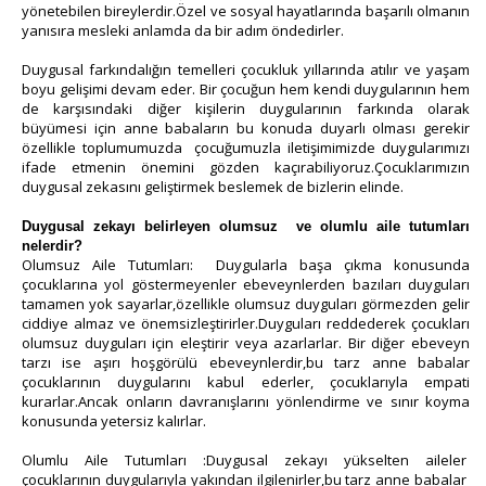
yönetebilen bireylerdir.Özel ve sosyal hayatlarında başarılı olmanın
yanısıra mesleki anlamda da bir adım öndedirler.
Duygusal farkındalığın temelleri çocukluk yıllarında atılır ve yaşam
boyu gelişimi devam eder. Bir çocuğun hem kendi duygularının hem
de karşısındaki diğer kişilerin duygularının farkında olarak
büyümesi için anne babaların bu konuda duyarlı olması gerekir
özellikle toplumumuzda çocuğumuzla iletişimimizde duygularımızı
ifade etmenin önemini gözden kaçırabiliyoruz.Çocuklarımızın
duygusal zekasını geliştirmek beslemek de bizlerin elinde.
Duygusal zekayı belirleyen olumsuz ve olumlu aile tutumları
nelerdir?
Olumsuz Aile Tutumları: Duygularla başa çıkma konusunda
çocuklarına yol göstermeyenler ebeveynlerden bazıları duyguları
tamamen yok sayarlar,özellikle olumsuz duyguları görmezden gelir
ciddiye almaz ve önemsizleştirirler.Duyguları reddederek çocukları
olumsuz duyguları için eleştirir veya azarlarlar. Bir diğer ebeveyn
tarzı ise aşırı hoşgörülü ebeveynlerdir,bu tarz anne babalar
çocuklarının duygularını kabul ederler, çocuklarıyla empati
kurarlar.Ancak onların davranışlarını yönlendirme ve sınır koyma
konusunda yetersiz kalırlar.
Olumlu Aile Tutumları :Duygusal zekayı yükselten aileler
çocuklarının duygularıyla yakından ilgilenirler,bu tarz anne babalar