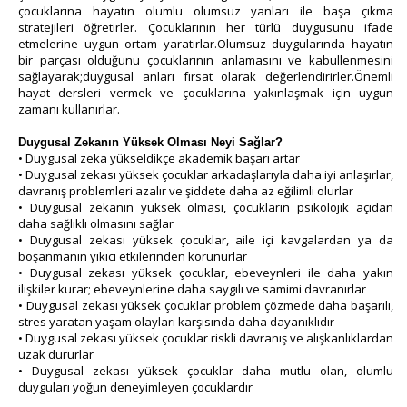
çocuklarına hayatın olumlu olumsuz yanları ile başa çıkma
stratejileri öğretirler. Çocuklarının her türlü duygusunu ifade
etmelerine uygun ortam yaratırlar.Olumsuz duygularında hayatın
bir parçası olduğunu çocuklarının anlamasını ve kabullenmesini
sağlayarak;duygusal anları fırsat olarak değerlendirirler.Önemli
hayat dersleri vermek ve çocuklarına yakınlaşmak için uygun
zamanı kullanırlar.
Duygusal Zekanın Yüksek Olması Neyi Sağlar?
• Duygusal zeka yükseldikçe akademik başarı artar
• Duygusal zekası yüksek çocuklar arkadaşlarıyla daha iyi anlaşırlar,
davranış problemleri azalır ve şiddete daha az eğilimli olurlar
• Duygusal zekanın yüksek olması, çocukların psikolojik açıdan
daha sağlıklı olmasını sağlar
• Duygusal zekası yüksek çocuklar, aile içi kavgalardan ya da
boşanmanın yıkıcı etkilerinden korunurlar
• Duygusal zekası yüksek çocuklar, ebeveynleri ile daha yakın
ilişkiler kurar; ebeveynlerine daha saygılı ve samimi davranırlar
• Duygusal zekası yüksek çocuklar problem çözmede daha başarılı,
stres yaratan yaşam olayları karşısında daha dayanıklıdır
• Duygusal zekası yüksek çocuklar riskli davranış ve alışkanlıklardan
uzak dururlar
• Duygusal zekası yüksek çocuklar daha mutlu olan, olumlu
duyguları yoğun deneyimleyen çocuklardır