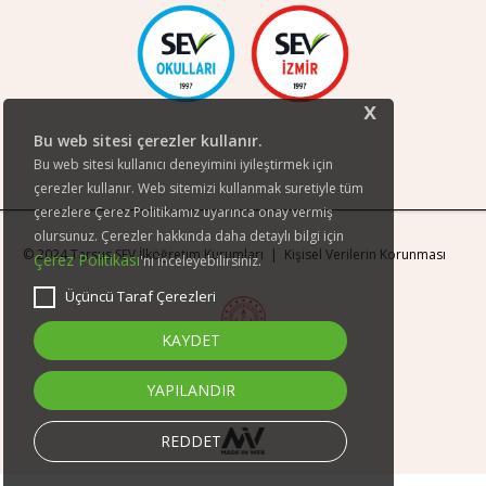
x
Bu web sitesi çerezler kullanır.
Bu web sitesi kullanıcı deneyimini iyileştirmek için
çerezler kullanır. Web sitemizi kullanmak suretiyle tüm
çerezlere Çerez Politikamız uyarınca onay vermiş
olursunuz. Çerezler hakkında daha detaylı bilgi için
© 2024 Tarsus SEV İlköğretim Kurumları |
Kişisel Verilerin Korunması
Çerez Politikası
'nı inceleyebilirsiniz.
Üçüncü Taraf Çerezleri
KAYDET
YAPILANDIR
REDDET