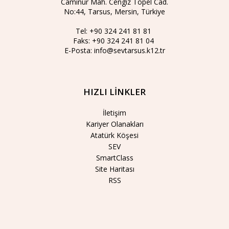
Caminur Mah. Cengiz Topel Cad.
No:44, Tarsus, Mersin, Türkiye
Tel:
+90 324 241 81 81
Faks:
+90 324 241 81 04
E-Posta:
info@sevtarsus.k12.tr
HIZLI LİNKLER
İletişim
Kariyer Olanakları
Atatürk Köşesi
SEV
SmartClass
Site Haritası
RSS