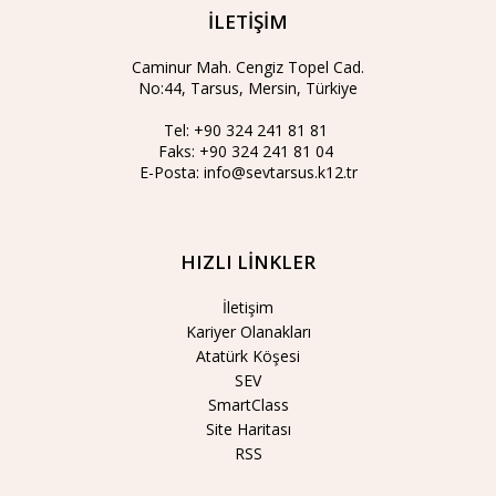
İLETİŞİM
Caminur Mah. Cengiz Topel Cad.
No:44, Tarsus, Mersin, Türkiye
Tel:
+90 324 241 81 81
Faks:
+90 324 241 81 04
E-Posta:
info@sevtarsus.k12.tr
HIZLI LİNKLER
İletişim
Kariyer Olanakları
Atatürk Köşesi
SEV
SmartClass
Site Haritası
RSS