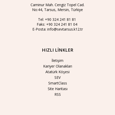
Caminur Mah. Cengiz Topel Cad.
No:44, Tarsus, Mersin, Türkiye
Tel:
+90 324 241 81 81
Faks:
+90 324 241 81 04
E-Posta:
info@sevtarsus.k12.tr
HIZLI LİNKLER
İletişim
Kariyer Olanakları
Atatürk Köşesi
SEV
SmartClass
Site Haritası
RSS