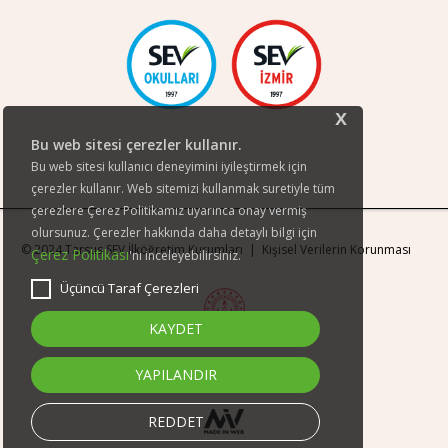
x
Bu web sitesi çerezler kullanır.
Bu web sitesi kullanıcı deneyimini iyileştirmek için
çerezler kullanır. Web sitemizi kullanmak suretiyle tüm
çerezlere Çerez Politikamız uyarınca onay vermiş
olursunuz. Çerezler hakkında daha detaylı bilgi için
© 2024 Tarsus SEV İlköğretim Kurumları |
Kişisel Verilerin Korunması
Çerez Politikası
'nı inceleyebilirsiniz.
Üçüncü Taraf Çerezleri
KAYDET
YAPILANDIR
REDDET