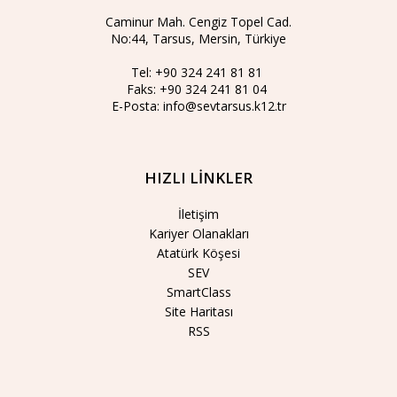
Caminur Mah. Cengiz Topel Cad.
No:44, Tarsus, Mersin, Türkiye
Tel:
+90 324 241 81 81
Faks:
+90 324 241 81 04
E-Posta:
info@sevtarsus.k12.tr
HIZLI LİNKLER
İletişim
Kariyer Olanakları
Atatürk Köşesi
SEV
SmartClass
Site Haritası
RSS