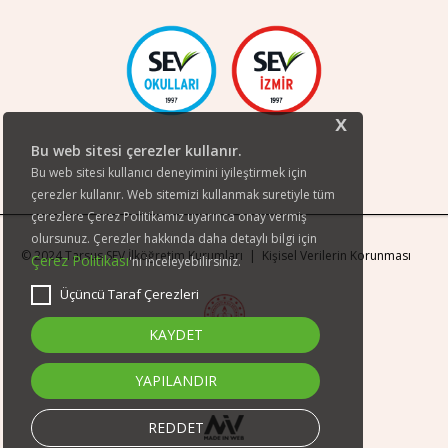
x
Bu web sitesi çerezler kullanır.
Bu web sitesi kullanıcı deneyimini iyileştirmek için
çerezler kullanır. Web sitemizi kullanmak suretiyle tüm
çerezlere Çerez Politikamız uyarınca onay vermiş
olursunuz. Çerezler hakkında daha detaylı bilgi için
© 2024 Tarsus SEV İlköğretim Kurumları |
Kişisel Verilerin Korunması
Çerez Politikası
'nı inceleyebilirsiniz.
Üçüncü Taraf Çerezleri
KAYDET
YAPILANDIR
REDDET