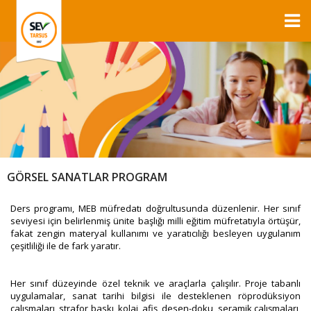
GÖRSEL SANATLAR PROGRAM
Ders programı, MEB müfredatı doğrultusunda düzenlenir. Her sınıf
seviyesi için belirlenmiş ünite başlığı milli eğitim müfretatıyla örtüşür,
fakat zengin materyal kullanımı ve yaratıcılığı besleyen uygulanım
çeşitliliği ile de fark yaratır.
Her sınıf düzeyinde özel teknik ve araçlarla çalışılır. Proje tabanlı
uygulamalar, sanat tarihi bilgisi ile desteklenen röprodüksiyon
çalışmaları, strafor baskı, kolaj, afiş, desen-doku, seramik çalışmaları,