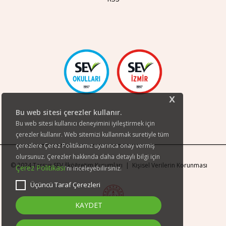
x
Bu web sitesi çerezler kullanır.
Bu web sitesi kullanıcı deneyimini iyileştirmek için
çerezler kullanır. Web sitemizi kullanmak suretiyle tüm
çerezlere Çerez Politikamız uyarınca onay vermiş
olursunuz. Çerezler hakkında daha detaylı bilgi için
© 2024 Tarsus SEV İlköğretim Kurumları |
Kişisel Verilerin Korunması
Çerez Politikası
'nı inceleyebilirsiniz.
Üçüncü Taraf Çerezleri
KAYDET