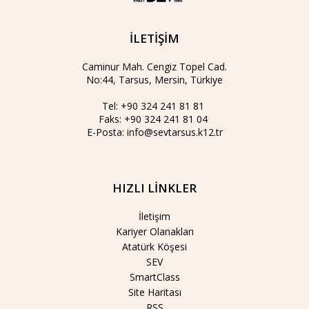
İLETİŞİM
Caminur Mah. Cengiz Topel Cad.
No:44, Tarsus, Mersin, Türkiye
Tel:
+90 324 241 81 81
Faks:
+90 324 241 81 04
E-Posta:
info@sevtarsus.k12.tr
HIZLI LİNKLER
İletişim
Kariyer Olanakları
Atatürk Köşesi
SEV
SmartClass
Site Haritası
RSS