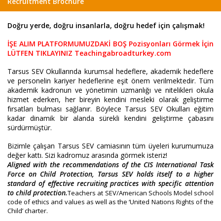
Recruitment Brochure
Doğru yerde, doğru insanlarla, doğru hedef için çalışmak!
İŞE ALIM PLATFORMUMUZDAKİ BOŞ Pozisyonları Görmek İçin
LÜTFEN TIKLAYINIZ Teachingabroadturkey.com
Tarsus SEV Okullarında kurumsal hedeflere, akademik hedeflere
ve personelin kariyer hedeflerine eşit önem verilmektedir.
Tüm
akademik kadronun ve yönetimin uzmanlığı ve nitelikleri okula
hizmet ederken, her bireyin kendini mesleki olarak geliştirme
fırsatları bulması sağlanır.
Böylece Tarsus SEV Okulları eğitim
kadar dinamik bir alanda sürekli kendini geliştirme çabasını
sürdürmüştür.
Bizimle çalışan Tarsus SEV camiasının tüm üyeleri kurumumuza
değer kattı.
Sizi kadromuz arasında görmek isteriz!
Aligned with the recommendations of the CIS International Task
Force on Child Protection, Tarsus
SEV
holds itself to a higher
standard of effective recruiting practices with specific attention
to child protection.
Teachers at SEV/American Schools Model school
code of ethics and values as well as the ‘United Nations Rights of the
Child’ charter.