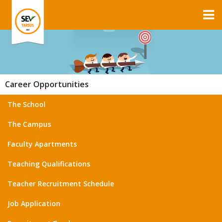
Career Opportunities
The School
The Campus
Faculty Apartments
Teaching Qualifications
Teacher Recruitment Schedule
Job Application