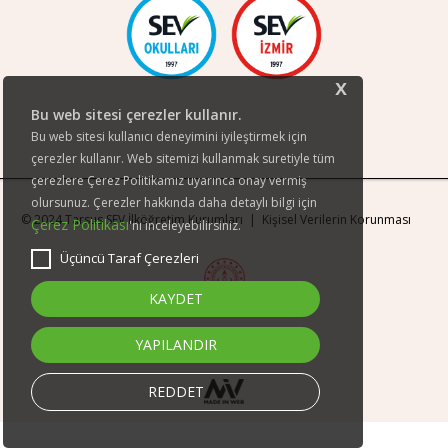
x
Bu web sitesi çerezler kullanır.
Bu web sitesi kullanıcı deneyimini iyileştirmek için
çerezler kullanır. Web sitemizi kullanmak suretiyle tüm
çerezlere Çerez Politikamız uyarınca onay vermiş
olursunuz. Çerezler hakkında daha detaylı bilgi için
© 2024 Tarsus SEV İlköğretim Kurumları |
Kişisel Verilerin Korunması
Çerez Politikası
'nı inceleyebilirsiniz.
Üçüncü Taraf Çerezleri
KAYDET
YAPILANDIR
REDDET