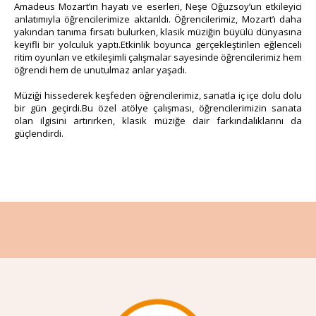
Amadeus Mozart’ın hayatı ve eserleri, Neşe Oğuzsoy’un etkileyici
anlatımıyla öğrencilerimize aktarıldı. Öğrencilerimiz, Mozart’ı daha
yakından tanıma fırsatı bulurken, klasik müziğin büyülü dünyasına
keyifli bir yolculuk yaptı.Etkinlik boyunca gerçekleştirilen eğlenceli
ritim oyunları ve etkileşimli çalışmalar sayesinde öğrencilerimiz hem
öğrendi hem de unutulmaz anlar yaşadı.
Müziği hissederek keşfeden öğrencilerimiz, sanatla iç içe dolu dolu
bir gün geçirdi.Bu özel atölye çalışması, öğrencilerimizin sanata
olan ilgisini artırırken, klasik müziğe dair farkındalıklarını da
güçlendirdi.