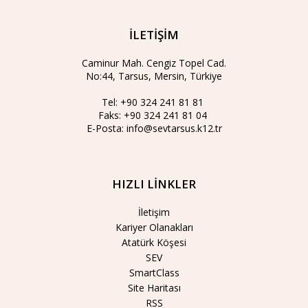
İLETİŞİM
Caminur Mah. Cengiz Topel Cad.
No:44, Tarsus, Mersin, Türkiye
Tel:
+90 324 241 81 81
Faks:
+90 324 241 81 04
E-Posta:
info@sevtarsus.k12.tr
HIZLI LİNKLER
İletişim
Kariyer Olanakları
Atatürk Köşesi
SEV
SmartClass
Site Haritası
RSS